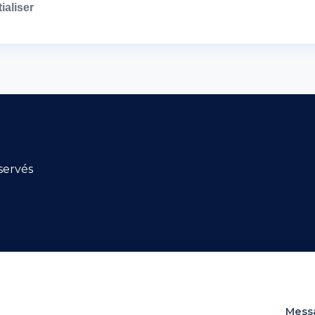
tialiser
servés
Mess